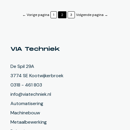
←
Vorige pagina
1
2
3
Volgende pagina
→
VIA Techniek
De Spil 29A
3774 SE Kootwijkerbroek
0318 - 461 803
info@viatechniek.nl
Automatisering
Machinebouw
Metaalbewerking