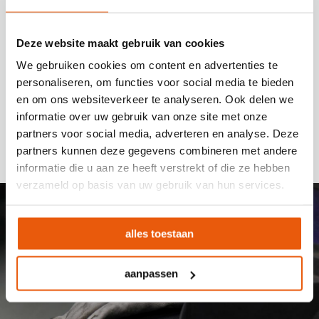
Door alles vanaf één plek uit te voeren, houden we
Deze website maakt gebruik van cookies
voor u grip op de kwaliteit én de planning. Zo heeft
We gebruiken cookies om content en advertenties te
u één aanspreekpunt, korte lijnen en een partner
personaliseren, om functies voor social media te bieden
die meedenkt in plaats van afschuift.
en om ons websiteverkeer te analyseren. Ook delen we
informatie over uw gebruik van onze site met onze
partners voor social media, adverteren en analyse. Deze
partners kunnen deze gegevens combineren met andere
informatie die u aan ze heeft verstrekt of die ze hebben
verzameld op basis van uw gebruik van hun services.
alles toestaan
aanpassen