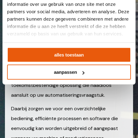
software moet niet alleen betrouwbaar
informatie over uw gebruik van onze site met onze
partners voor social media, adverteren en analyse. Deze
functioneren, maar ook logisch en eenvoudig te
partners kunnen deze gegevens combineren met andere
bedienen zijn voor de eindgebruiker.
informatie die u aan ze heeft verstrekt of die ze hebben
verzameld op basis van uw gebruik van hun services.
Of het nu gaat om een eenvoudige
machinebediening, een complexe
alles toestaan
geautomatiseerde productielijn of een slimme
automatische procesflow, onze software
aanpassen
engineers ontwikkelen een stabiele en
toekomstbestendige oplossing die naadloos
aansluit op uw automatiseringsvraagstuk.
Daarbij zorgen we voor een overzichtelijke
bediening, efficiënte processen en software die
eenvoudig kan worden uitgebreid of aangepast