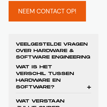
NEEM CONTACT OP!
VEELGESTELDE VRAGEN
OVER HARDWARE &
SOFTWARE ENGINEERING
WAT IS HET
VERSCHIL TUSSEN
HARDWARE EN
SOFTWARE?
Hardware is het fysieke deel van een
WAT VERSTAAN
besturingssysteem: besturingskasten,