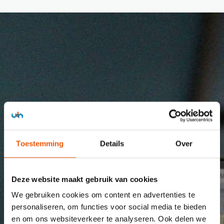
SOFTWARE ENGINEERING MET
GEBRUIKSGEMAK VOOROP
Toestemming
Details
Over
We ontwikkelen software voor
PLC-besturingen
,
Deze website maakt gebruik van cookies
HMI-touchscreens
en dataverwerking die volledig
We gebruiken cookies om content en advertenties te
aansluit op uw machine, proces en werkwijze.
personaliseren, om functies voor social media te bieden
Daarbij staat gebruiksvriendelijkheid centraal: de
en om ons websiteverkeer te analyseren. Ook delen we