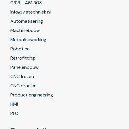
0318 - 461 803
Betrouwbare systemen met minder
Zo werken we samen naar een oplossing
info@viatechniek.nl
storingen.
die betrouwbaar, veilig en
Automatisering
Minder stilstand door goede
toekomstbestendig is.
Machinebouw
voorbereiding en testen.
Metaalbewerking
Flexibele oplossingen die meegroeien
Robotica
met uw bedrijf.
Retrofitting
Een langere levensduur door
Panelenbouw
duurzame techniek.
CNC frezen
Dankzij onze integrale aanpak bent u
CNC draaien
verzekerd van een complete oplossing die
Product engineering
optimaal presteert en uw productieproces
HMI
ondersteunt.
PLC