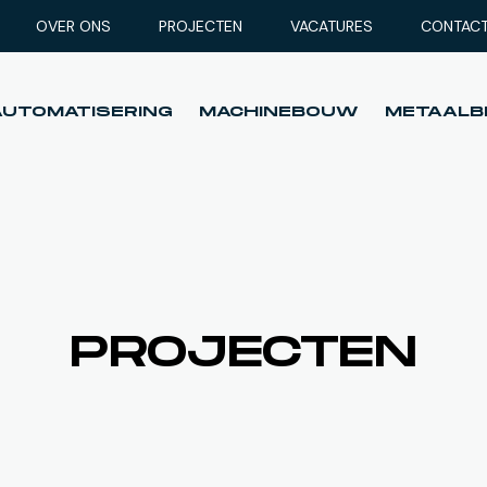
OVER ONS
PROJECTEN
VACATURES
CONTAC
AUTOMATISERING
MACHINEBOUW
METAALB
AUTOMATISERING
MACHINEBOUW
METAALB
PROJECTEN