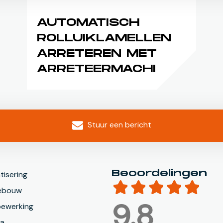
AUTOMATISCH
ROLLUIKLAMELLEN
ARRETEREN MET
ARRETEERMACHINE
Stuur een bericht
Beoordelingen
isering
ebouw
9.8
bewerking
ca