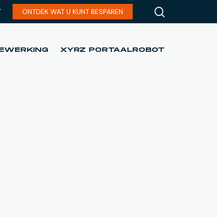
T
ONTDEK WAT U KUNT BESPAREN
EWERKING
XYRZ PORTAALROBOT
EWERKING
XYRZ PORTAALROBOT