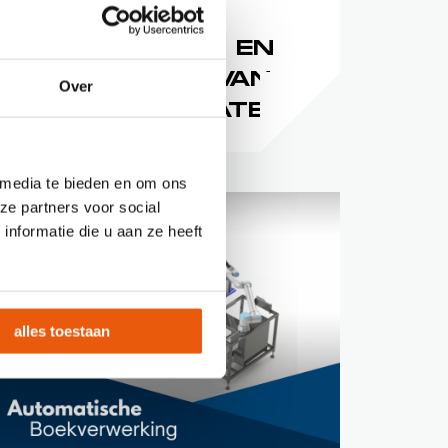
AUTOMATISCH
ONTSTAPELEN EN
OPSTAPELEN VAN
Over
KENTEKENPLATEN
 media te bieden en om ons
ze partners voor social
nformatie die u aan ze heeft
alles toestaan