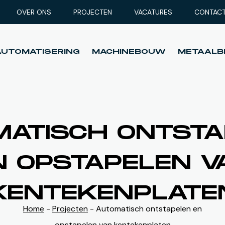
OVER ONS
PROJECTEN
VACATURES
CONTAC
AUTOMATISERING
MACHINEBOUW
METAALB
AUTOMATISERING
MACHINEBOUW
METAALB
MATISCH ONTSTA
N OPSTAPELEN V
KENTEKENPLATE
Home
-
Projecten
- Automatisch ontstapelen en
opstapelen van kentekenplaten