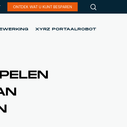
T
ONTDEK WAT U KUNT BESPAREN
EWERKING
XYRZ PORTAALROBOT
EWERKING
XYRZ PORTAALROBOT
PELEN
AN
N