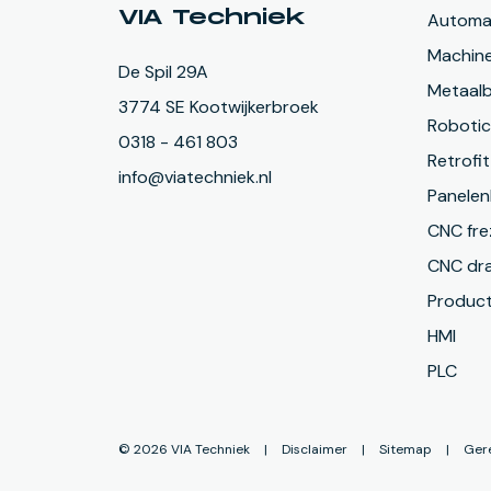
VIA Techniek
Automat
Machin
De Spil 29A
Metaal
3774 SE Kootwijkerbroek
Roboti
0318 - 461 803
Retrofit
info@viatechniek.nl
Panele
CNC fre
CNC dra
Product
HMI
PLC
©
2026
VIA Techniek
|
Disclaimer
|
Sitemap
|
Ger