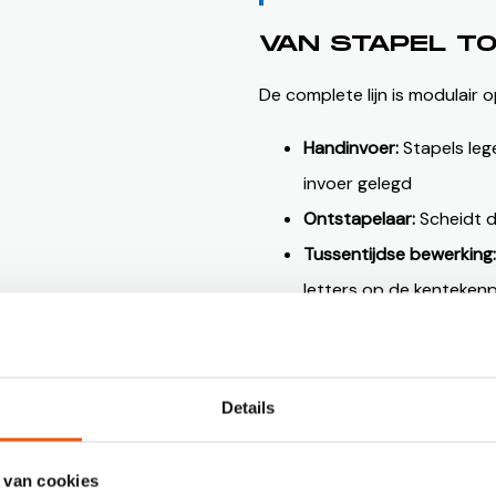
VAN STAPEL T
De complete lijn is modulair 
Handinvoer:
Stapels leg
invoer gelegd
Ontstapelaar:
Scheidt d
Tussentijdse bewerking
letters op de kenteken
Stapelaar:
Stapelt de pl
Volledige uitvoering door V
Details
ontwerp, de besturing,
sof
inbedrijfstelling. Ook de H
 van cookies