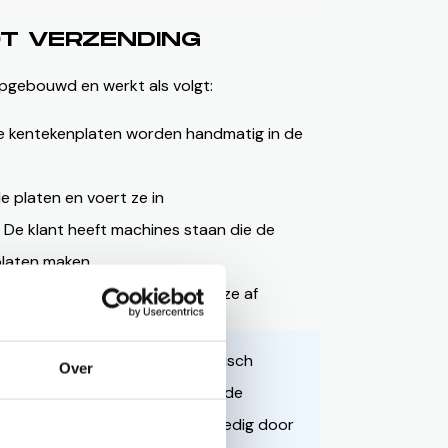
OT VERZENDING
opgebouwd en werkt als volgt:
e kentekenplaten worden handmatig in de
e platen en voert ze in
:
De klant heeft machines staan die de
platen maken
aten automatisch op en voert ze af
IA:
Wij verzorgden het mechanisch
Over
tware
, bekabeling, de bouw en de
MI’s en transportbanden zijn volledig door