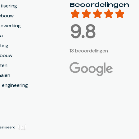
Beoordelingen
isering
ebouw
9.8
bewerking
ca
ting
13 beoordelingen
nbouw
zen
aien
 engineering
ealiseerd