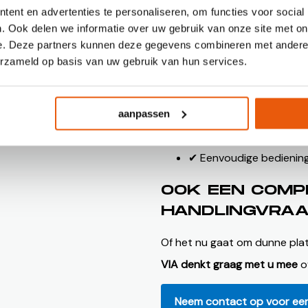
ons gerealiseerd.
ent en advertenties te personaliseren, om functies voor social
. Ook delen we informatie over uw gebruik van onze site met on
e. Deze partners kunnen deze gegevens combineren met andere i
WAT LEVERT H
erzameld op basis van uw gebruik van hun services.
✔ Hogere productiecapa
✔ Minder handmatige h
aanpassen
✔ Nauwkeurige en storin
✔ Eenvoudige bediening
OOK EEN COMP
HANDLINGVRA
Of het nu gaat om dunne pla
VIA denkt graag met u mee
o
Neem contact op voor een 