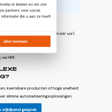
 media te bieden en om ons
ze partners voor social
nformatie die u aan ze heeft
ET OP?
citeit (tot 1100 kentekenplaten per uur)
andling
alles toestaan
gsvrije ontstapeling
 via HMI
LEXE
AG?
ten, kwetsbare producten of hoge snelheid:
ver slimme automatiseringsoplossingen.
vrijblijvend gesprek